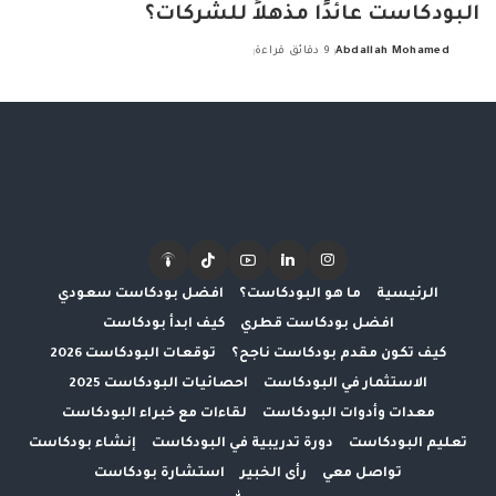
البودكاست عائدًا مذهلاً للشركات؟
Abdallah Mohamed
9 دقائق قراءة
Posted
by
الرئيسية
ما هو البودكاست؟
افضل بودكاست سعودي
افضل بودكاست قطري
كيف ابدأ بودكاست
كيف تكون مقدم بودكاست ناجح؟
توقعات البودكاست 2026
الاستثمار في البودكاست
احصائيات البودكاست 2025
معدات وأدوات البودكاست
لقاءات مع خبراء البودكاست
تعليم البودكاست
دورة تدريبية في البودكاست
إنشاء بودكاست
تواصل معي
رأى الخبير
استشارة بودكاست