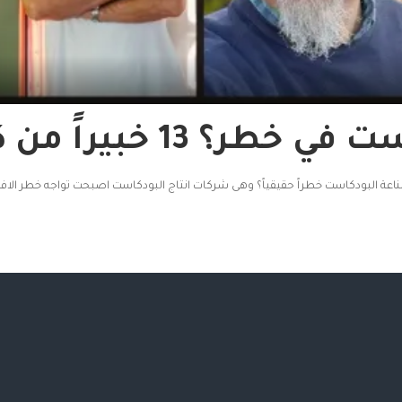
يراً من كل قارة يجيبون
صناعة البودكاست خطراً حقيقياً؟ وهى شركات انتاج البودكاست اصبحت تواجه خطر الاف