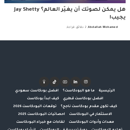
هل يمكن لصوتك أن يغيّر العالم؟ Jay Shetty
يجيب!
Abdallah Mohamed
2 دقائق قراءة
Posted
by
الرئيسية
ما هو البودكاست؟
افضل بودكاست سعودي
افضل بودكاست قطري
كيف ابدأ بودكاست
كيف تكون مقدم بودكاست ناجح؟
توقعات البودكاست 2026
الاستثمار في البودكاست
احصائيات البودكاست 2025
معدات وأدوات البودكاست
لقاءات مع خبراء البودكاست