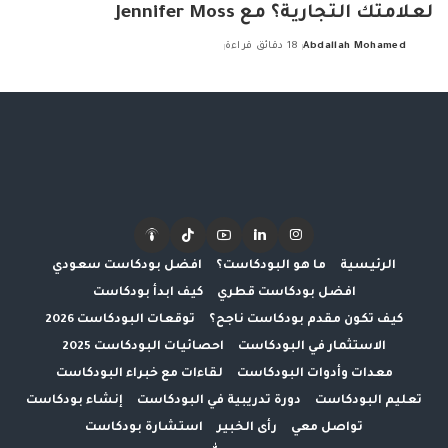
لعلامتك التجارية؟ مع Jennifer Moss
Abdallah Mohamed
18 دقائق قراءة
Posted
by
الرئيسية
ما هو البودكاست؟
افضل بودكاست سعودي
افضل بودكاست قطري
كيف ابدأ بودكاست
كيف تكون مقدم بودكاست ناجح؟
توقعات البودكاست 2026
الاستثمار في البودكاست
احصائيات البودكاست 2025
معدات وأدوات البودكاست
لقاءات مع خبراء البودكاست
تعليم البودكاست
دورة تدريبية في البودكاست
إنشاء بودكاست
تواصل معي
رأى الخبير
استشارة بودكاست