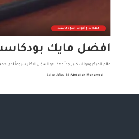
معدات وأدوات البودكاست
افضل مايك بودكاست لعام 2026 – ال
عالم الميكروفونات كبير جداً وهذا هو السؤال الاكثر شيوعاً لدى جميع المهتمين بالبودكاس
Abdallah Mohamed
14 دقائق قراءة
Posted
by